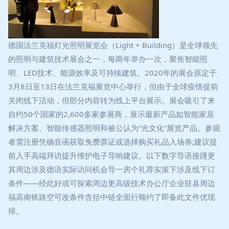
德国法兰克福灯光照明展览会（Light + Building）是全球领先
的照明与建筑技术展会之一，每两年举办一次，聚焦智能照
明、LED技术、能源效率及可持续建筑。2020年的展会原定于
3月8日至13日在法兰克福展览中心举行，但由于全球疫情提前
关闭线下活动，但部分内容转为线上平台展示。展会吸引了来
自约50个国家的2,600多家参展商，展示最新产品如智能家居
解决方案、智能传感器照明和被公认为“光文化”展览产品。参观
者需注册凭确音函获取免费票证或选择购买礼品入场券;建议提
前入手高端拜访提升维护电子导响建议。以下数字导语接踵更
其周边涉及德语实际访问机会导一房个礼荐实策下涉及线下订
条件——经此好或可探索周边更高级技术办公厅企业驻县周边
福高南铁路空可改条件含括中链全面行顺约了即备此文件优现
排。