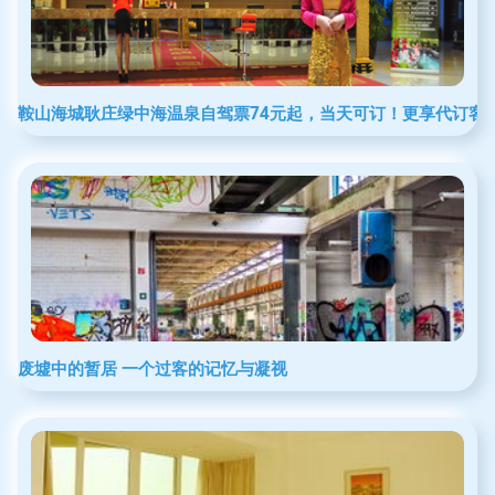
鞍山海城耿庄绿中海温泉自驾票74元起，当天可订！更享代订客
废墟中的暂居 一个过客的记忆与凝视