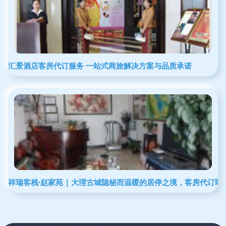
汇景酒店客房代订服务 一站式商旅解决方案与品质承诺
祥瑞客栈·赵家苑 | 大理古城隐秘而温暖的居停之境，客房代订即