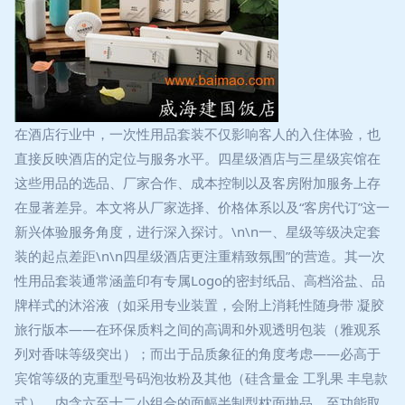
在酒店行业中，一次性用品套装不仅影响客人的入住体验，也
直接反映酒店的定位与服务水平。四星级酒店与三星级宾馆在
这些用品的选品、厂家合作、成本控制以及客房附加服务上存
在显著差异。本文将从厂家选择、价格体系以及“客房代订”这一
新兴体验服务角度，进行深入探讨。\n\n一、星级等级决定套
装的起点差距\n\n四星级酒店更注重精致氛围”的营造。其一次
性用品套装通常涵盖印有专属Logo的密封纸品、高档浴盐、品
牌样式的沐浴液（如采用专业装置，会附上消耗性随身带 凝胶
旅行版本——在环保质料之间的高调和外观透明包装（雅观系
列对香味等级突出）；而出于品质象征的角度考虑——必高于
宾馆等级的克重型号码泡妆粉及其他（硅含量金 工乳果 丰皂款
式）。内含六至十二小组合的面幅半制型枕面抛品，至功能取