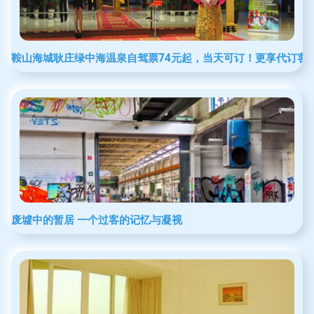
鞍山海城耿庄绿中海温泉自驾票74元起，当天可订！更享代订客
废墟中的暂居 一个过客的记忆与凝视