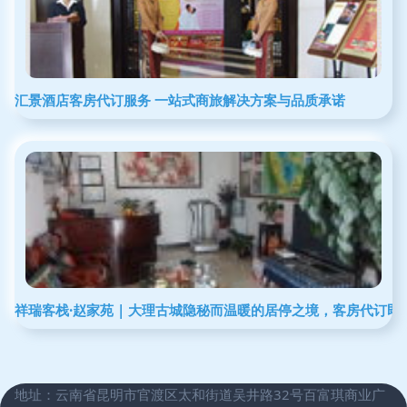
汇景酒店客房代订服务 一站式商旅解决方案与品质承诺
祥瑞客栈·赵家苑 | 大理古城隐秘而温暖的居停之境，客房代订即
地址：云南省昆明市官渡区太和街道吴井路32号百富琪商业广